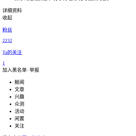
详细资料
收起
粉丝
2232
Ta的关注
1
加入黑名单
·
举报
鲸闻
文章
兴趣
众测
活动
闲置
关注