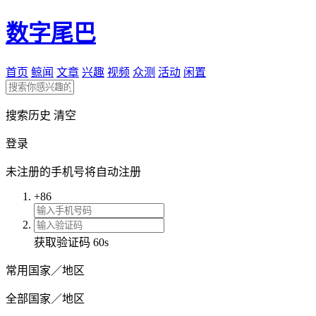
数字尾巴
首页
鲸闻
文章
兴趣
视频
众测
活动
闲置
搜索历史
清空
登录
未注册的手机号将自动注册
+86
获取验证码
60s
常用国家／地区
全部国家／地区