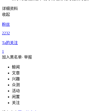
详细资料
收起
粉丝
2232
Ta的关注
1
加入黑名单
·
举报
鲸闻
文章
兴趣
众测
活动
闲置
关注