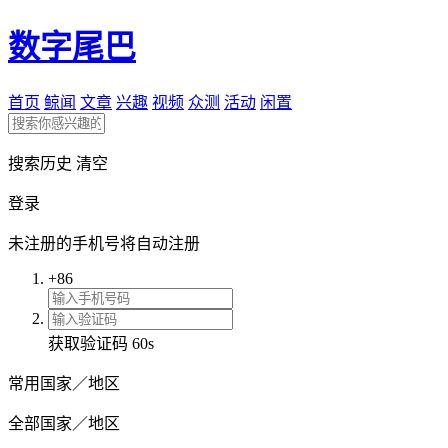
数字尾巴
首页
鲸闻
文章
兴趣
视频
众测
活动
闲置
搜索历史
清空
登录
未注册的手机号将自动注册
+86
获取验证码
60s
常用国家／地区
全部国家／地区