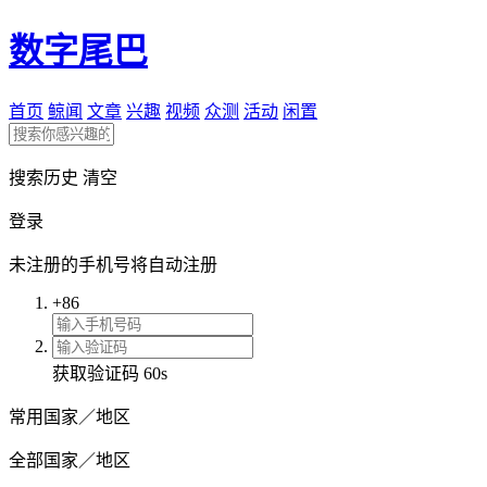
数字尾巴
首页
鲸闻
文章
兴趣
视频
众测
活动
闲置
搜索历史
清空
登录
未注册的手机号将自动注册
+86
获取验证码
60s
常用国家／地区
全部国家／地区