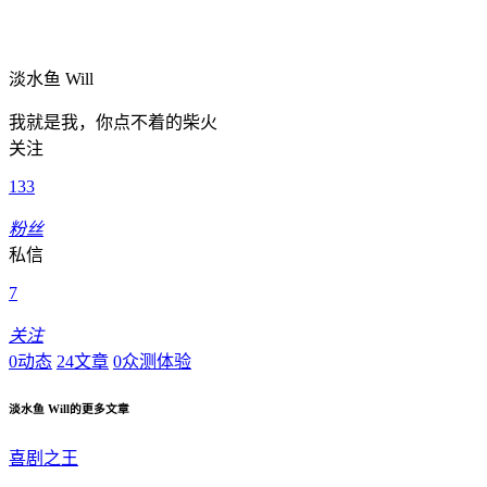
淡水鱼 Will
我就是我，你点不着的柴火
关注
133
粉丝
私信
7
关注
0
动态
24
文章
0
众测体验
淡水鱼 Will的更多文章
喜剧之王