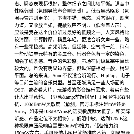
态、瞬态表现都很好，整体细节之间比较平衡。调音中
性略偏暖（氛围导管声音则更暖）。低音量感略多（氛
围导管声则更多），下潜不错，动态、瞬态很好，既有
力道，又收放自如，掩蔽效应不明显（低频盖人声）。
应该是我在这个价位听过最好的低频之一。人声风格比
较清丽，不算醇厚，稍显年轻，更适合听女声一些，略
有一些颗粒感。高频明亮，但延伸、空气感一般，稍有
一些动铁单元特有的金属音。乐器音色有一定的染色，
加强了线条感、音色的色彩感。声场在同级耳塞中算比
较大的，且没有明显边界感；但纵深感相对一般，稍显
平面。总的来说，Sono不仅适合听流行、HipPop、电子
等目前主流的音乐类型。甚至还能满足一些大场面的
OST，或者看大片，玩游戏的影音娱乐需求，着实有些
让人出乎意料。【驱动&amp;前端搭配】1.易驱性16Ω阻
抗，103dB/mW灵敏度（猜测，官方未标注是mW还是
Vrms，如果是103dB/Vrms的话灵敏度就太低了，和实际
听感、产品定位不太相符）。低阻中敏，达到120dB这
种极限声压级响度需要50mW的推力，储备推力约
150mW左右。手机原装小尾巴就能推的不错，如果想要