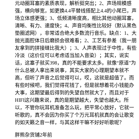
元动圈耳塞的素质表现，解析挺突出；2、声场规模感
强，横向够宽，如更换4.4平替线搭配上4.4的小尾巴，声
场立体感更强；3、低频清晰度高，相比其他动圈耳塞，
清晰、有力、速度快；4、声音均衡性比较好（默认黑色
垫圈滤网），非常适合绝大多数流行音乐。缺点：1、大
抛光面腔体日后磨损会很难看；2、工艺有参差（我一朋
友拿到的拼接缝比我大）；3、人声表现过于中性，有些
冷淡（这价位可以考虑适当加入音染）；其实，说实
话，这塞子就买398，真的不能要求太多。就像“原道”为
什么总被人拿出来说事，其实大家的心理期望本就不
高，但听了声音之后觉得可以，哎，这就是超值了。而
有些时候吧，我们觉得花钱了，但是就想着花小钱能办
大事，这期望最后得到的失望自然就大了，而且对于
HIFI这兴趣来说，真的是期望越大，失望也越大。所
以，不管你玩耳机准备怎么玩，把平常心放好，它就一
听歌的，真不会因为你买了个万元耳机就真的会让歌变
的如天籁之音一样，与其这样干嘛不好好听歌呢？
胖熊杂货铺
2年前