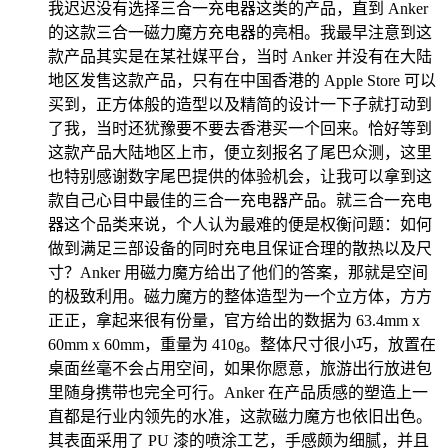
我迟迟没有选择三合一充电器这类的产品，直到 Anker
的这款三合一磁力魔方充电器的亮相。我最早注意到这
款产品其实是在某社媒平台，当时 Anker 并没有在大陆
地区发售这款产品，只有在中国香港的 Apple Store 可以
买到，正方体般的造型以及精简的设计一下子就打动到
了我，当时还犹豫要不要去香港买一个回来。恰好等到
这款产品大陆地区上市，便立刻报名了尾巴众测，这里
也特别感谢数字尾巴提供的体验机会，让我可以拿到这
款自己心目中最佳的三合一充电器产品。就三合一充电
器这个品类来说，个人认为最难的便是权衡问题：如何
做到满足三部设备的同时充电且保证合理的散热以及尺
寸？Anker 用磁力魔方给出了他们的答案，那就是空间
的极致利用。磁力魔方的整体造型为一个立方体，方方
正正，拿起来很有份量，官方给出的数据为 63.4mm x
60mm x 60mm，重量为 410g。整体尺寸很小巧，放置在
桌面丝毫不会占用空间，如果你愿意，旅游出行放进包
里随身携带也完全可行。Anker 在产品质感的塑造上一
直都是行业内领先的水准，这款磁力魔方也依旧出色。
其表面采用了 PU 漆的喷涂工艺，手感颇为细腻，并且