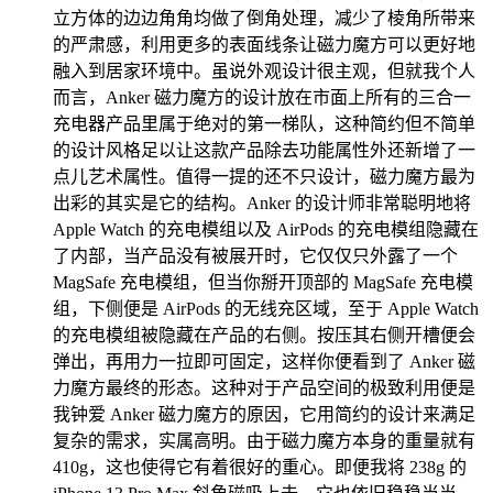
立方体的边边角角均做了倒角处理，减少了棱角所带来
的严肃感，利用更多的表面线条让磁力魔方可以更好地
融入到居家环境中。虽说外观设计很主观，但就我个人
而言，Anker 磁力魔方的设计放在市面上所有的三合一
充电器产品里属于绝对的第一梯队，这种简约但不简单
的设计风格足以让这款产品除去功能属性外还新增了一
点儿艺术属性。值得一提的还不只设计，磁力魔方最为
出彩的其实是它的结构。Anker 的设计师非常聪明地将
Apple Watch 的充电模组以及 AirPods 的充电模组隐藏在
了内部，当产品没有被展开时，它仅仅只外露了一个
MagSafe 充电模组，但当你掰开顶部的 MagSafe 充电模
组，下侧便是 AirPods 的无线充区域，至于 Apple Watch
的充电模组被隐藏在产品的右侧。按压其右侧开槽便会
弹出，再用力一拉即可固定，这样你便看到了 Anker 磁
力魔方最终的形态。这种对于产品空间的极致利用便是
我钟爱 Anker 磁力魔方的原因，它用简约的设计来满足
复杂的需求，实属高明。由于磁力魔方本身的重量就有
410g，这也使得它有着很好的重心。即便我将 238g 的