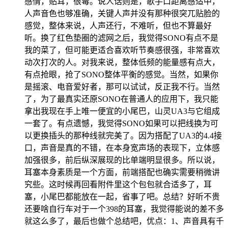
感情，贴耳，很毒。说人话则是，歌手口距离感适中，
人声音色也够准确，关键人声并没有那种很突兀贴脸的
感觉，整体来说，人声还行，不难听，但也不算最好
听。换了红色垫圈的滤网之后，我觉得SONO有点不是
我的菜了，但可能更适合喜欢听节奏感很强，非常喜欢
动次打次的人。对我来说，整体低频的能量感有点大，
有点抢眼，抢了SONO整体平衡的感觉。当然，如果你
是摇滚、电音爱好者，那可以试试，反正我不行。当然
了，为了最真实还原SONO在普通人的应用下，我只能
拿出我现在手上唯一便宜的小尾巴，山灵UA3与它组成
一套了。有点遗憾，我觉得SONO如果可以把线换为可
以更换插头的那种线就完美了。因为搭配了UA3的4.4接
口，声音是真的不错，在本身宽声场的表现下，立体感
加强很多，前后纵深展现的比单端明显很多。所以说，
耳塞本身素质是一个方面，前端搭配也确实需要稍微讲
究些。这时候再回看附件里这个包包就合适多了，耳
塞，小尾巴都能放在一起，省事了吧。总结？好听不贵
还要啥自行车对于一个398的耳塞，我觉得能说的差不多
就这么多了，最后也做个总结吧，优点：1、声音具有千