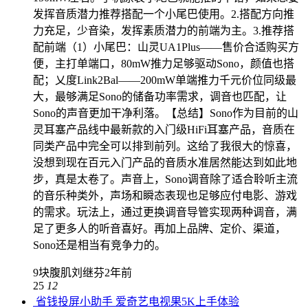
发挥音质潜力推荐搭配一个小尾巴使用。2.搭配方向推
力充足，少音染，发挥素质潜力的前端为主。3.推荐搭
配前端（1）小尾巴：山灵UA1Plus——售价合适购买方
便，主打单端口，80mW推力足够驱动Sono，颜值也搭
配；乂度Link2Bal——200mW单端推力千元价位同级最
大，最够满足Sono的储备功率需求，调音也匹配，让
Sono的声音更加干净利落。【总结】Sono作为目前的山
灵耳塞产品线中最新款的入门级HiFi耳塞产品，音质在
同类产品中完全可以排到前列。这给了我很大的惊喜，
没想到现在百元入门产品的音质水准居然能达到如此地
步，真是太卷了。声音上，Sono调音除了适合聆听主流
的音乐种类外，声场和瞬态表现也足够应付电影、游戏
的需求。玩法上，通过更换调音导管实现两种调音，满
足了更多人的听音喜好。再加上品牌、定价、渠道，
Sono还是相当有竞争力的。
9块腹肌刘继芬
2年前
25
12
省钱投屏小助手 爱奇艺电视果5K上手体验