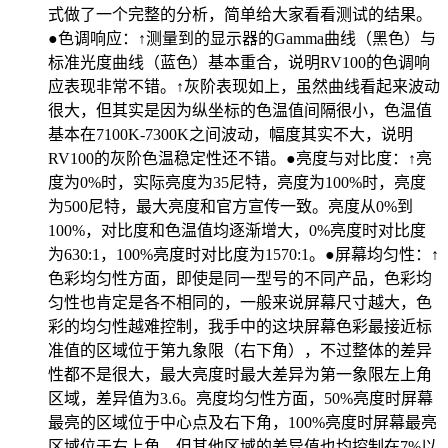
式做了一个完整的分析，简单给大家看看测试的结果。
●色调响应：↑测量到的显示器的Gamma曲线（黑色）与
标准光度曲线（蓝色）基本重合，说明RV100的色调响
应表现非常不错。↑灰阶表现如上，虽然曲线看起来波动
很大，但其实是因为纵坐标的色温值间隔很小，色温值
基本在7100K-7300K之间波动，幅度其实不大，说明
RV100的灰阶色温稳定性还不错。●亮度与对比度：↑亮
度为0%时，实际亮度为35尼特，亮度为100%时，亮度
为500尼特，最大亮度和官方宣传一致。亮度从0%到
100%，对比度和色温值均逐渐增大，0%亮度时对比度
为630:1，100%亮度时对比度为1570:1。●屏幕均匀性：↑
色彩均匀性方面，即使是同一型号的不同产品，色彩均
匀性也肯定是各不相同的，一般来说屏幕尺寸越大，色
彩的均匀性越难控制，我手中的这块屏幕色彩最接近标
准值的区域位于第九象限（右下角），不过整体的差异
性都不是很大，最大亮度时最大差异为第一象限左上角
区域，差异值为3.6。亮度均匀性方面，50%亮度时屏幕
最亮的区域位于中心点及右下角，100%亮度时屏幕最亮
区域位于右上角，但其他区域的差异值也均控制在7%以