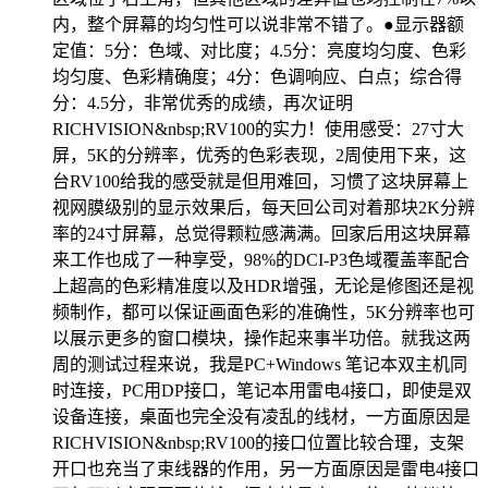
内，整个屏幕的均匀性可以说非常不错了。●显示器额
定值：5分：色域、对比度；4.5分：亮度均匀度、色彩
均匀度、色彩精确度；4分：色调响应、白点；综合得
分：4.5分，非常优秀的成绩，再次证明
RICHVISION&nbsp;RV100的实力！使用感受：27寸大
屏，5K的分辨率，优秀的色彩表现，2周使用下来，这
台RV100给我的感受就是但用难回，习惯了这块屏幕上
视网膜级别的显示效果后，每天回公司对着那块2K分辨
率的24寸屏幕，总觉得颗粒感满满。回家后用这块屏幕
来工作也成了一种享受，98%的DCI-P3色域覆盖率配合
上超高的色彩精准度以及HDR增强，无论是修图还是视
频制作，都可以保证画面色彩的准确性，5K分辨率也可
以展示更多的窗口模块，操作起来事半功倍。就我这两
周的测试过程来说，我是PC+Windows 笔记本双主机同
时连接，PC用DP接口，笔记本用雷电4接口，即使是双
设备连接，桌面也完全没有凌乱的线材，一方面原因是
RICHVISION&nbsp;RV100的接口位置比较合理，支架
开口也充当了束线器的作用，另一方面原因是雷电4接口