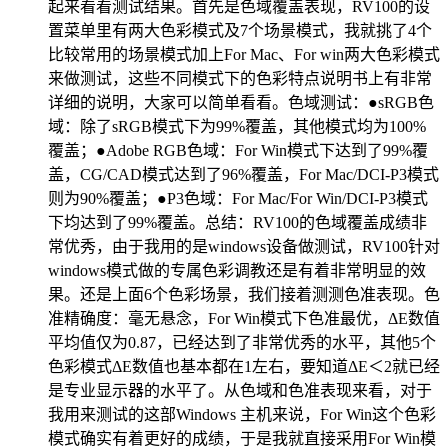
起来看看测试结果。首先是色域覆盖表现，RV100的设
置菜单里有两大色彩模式及7个场景模式，我就挑了4个
比较常用的场景模式加上For Mac、For win两大色彩模式
来做测试，这些不同模式下的色彩特点说明书上有非常
详细的说明，大家可以简单看看。色域测试：●sRGB色
域：除了sRGB模式下为99%覆盖，其他模式均为100%
覆盖；●Adobe RGB色域：For Win模式下达到了99%覆
盖，CG/CAD模式达到了96%覆盖，For Mac/DCI-P3模式
则为90%覆盖；●P3色域：For Mac/For Win/DCI-P3模式
下均达到了99%覆盖。总结：RV100的色域覆盖成绩非
常优秀，由于我用的是windows设备做测试，RV100针对
windows模式做的专属色彩调教还是有着非常明显的效
果。还是上面6个色彩场景，我们接着测测色准表现。色
准精确度：毫无悬念，For Win模式下色准最优，ΔE数值
平均值仅为0.87，已经达到了非常优秀的水平，其他5个
色彩模式ΔE数值也基本都在1左右，要知道ΔE＜2就已经
是专业显示器的水平了。从色域和色准表现来看，对于
我用来测试的这部Windows 主机来说，For Win这个色彩
模式确实有着更好的成绩，于是我就直接采用For Win模