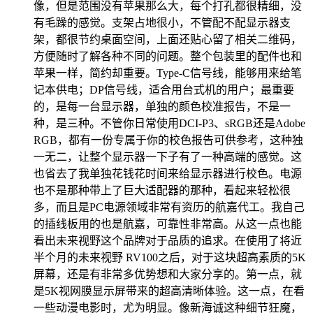
像，但是范围没有苹果那么大，每个打孔都很精细，没
有毛躁的感觉。支架占地很小，不管配不配显示器支
架，都很节约桌面空间，上面还贴心留了相关二维码，
方便随时了解各种不同的问题。整个包装里的配件也和
苹果一样，简约却重要。Type-C信号线，能够用来给笔
记本供电；DP信号线，适合用台式机的用户；最重要
的，是每一台显示器，单独的颜色校准报告，不是一
种，是三种。不管你日常使用DCI-P3、sRGB还是Adobe
RGB，都有一份专属于你的校色报告可供参考，这种独
一无二，让整个显示器一下子有了一种高端的感觉。这
也省去了我单独花钱花时间来给显示器进行校色。电源
也不是那种带上了巨大适配器的那种，看起来轻松很
多，而且是PC电源领域非常有资历的航嘉代工。我自己
的插线板用的也是航嘉，可靠性非常高。从这一点也能
看出未来视野这个品牌对于品质的追求。在使用了将近
半个月的未来视野 RV100之后，对于这块超高素质的5K
屏幕，还是有非常多优势想和大家分享的。第一点，就
是5K视网膜显示屏带来的超高清晰体验。这一点，在看
一些动漫电影时，尤为明显。像新海诚这种细节狂魔，