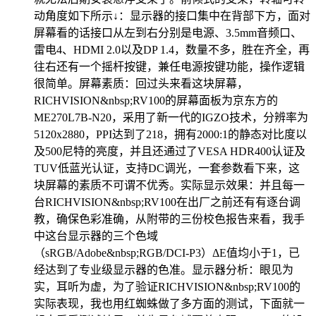
动角度如下所示↓：显示器的接口集中在背部下方，面对
屏幕看的话接口从左到右分别是电源、3.5mm音频口、
雷电4、HDMI 2.0以及DP 1.4，数量不多，胜在齐全，再
往右还有一个摇杆按键，兼任电源按键功能，操作逻辑
很简单。屏幕素质：回过头来看这块屏幕，
RICHVISION&nbsp;RV100的屏幕面板为京东方的
ME270L7B-N20，采用了新一代的IGZO技术，分辨率为
5120x2880，PPI达到了218，拥有2000:1的静态对比度以
及500尼特的亮度，并且还通过了VESA HDR400认证及
TUV低蓝光认证，支持DC调光，一套参数看下来，这
块屏幕的素质不可谓不优秀。实际显示效果：并且每一
台RICHVISION&nbsp;RV100在出厂之前还有有逐台调
教，确保色彩准确，从附带的三份校色报告来看，我手
中这台显示器的三个色域
（sRGB/Adobe&nbsp;RGB/DCI-P3）ΔE值均小于1，已
经达到了专业级显示器的色准。显示器分析：眼见为
实，耳听为虚，为了验证RICHVISION&nbsp;RV100的
实际表现，我也用红蜘蛛做了多方面的测试，下面就一