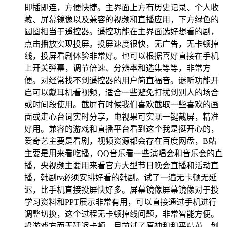
即插即连，方便快捷。主界面上方有历史记录、个人收
藏、屏幕镜像以及兼容的视频和直播应用，下方绿色的
圆圈相当于遥控器。遥控功能在主界面选好想看的剧，
点击播放实现投屏。投屏速度很快，无广告，无卡顿掉
线，投屏看剧体验非常好。也可以根据喜好直接在手机
上开关弹幕，调节倍速、分辨率和选集等等，非常方
便。对经常找不到遥控器的用户简直福音。谜听功能开
启可以戴耳机看视频，适合一些避免打扰到别人的场合
或时间段使用。截屏有时候我们喜欢截取一些喜欢的画
面或走心台词实时分享，电视果可实现一键截屏，精准
好用。兼容的游戏和直播平台看到这个我是挺开心的，
爱奇艺主要是看剧，视频资源都会存在百度网盘，B站
主要是用来看吃播，QQ音乐看一些演唱会和音乐会的直
播，央视频主要用来看官方大型节日晚会直播和活动直
播，韩剧tv必须安排好看的韩剧。试了一遍无卡顿无延
迟，比手机直接投屏快好多。屏幕镜像屏幕镜像对于投
学习资料和PPT展示非常有用，可以直接通过手机进行
调整切换，这个过程无卡顿掉线问题，非常智能方便。
投游戏方面无延迟卡顿，目前试了原神和和平精英。划