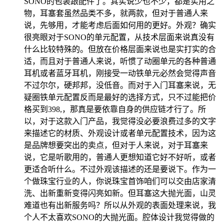
SONO的包装跟配件了。其实说少也不少，都是实用之
物，耳塞套虽然品类不多，就两款，但对于普通人来
说，先够用，才能考虑后面如何用的更好。外观？确实
很亮眼对于SONO的单元配置，从技术层面来说真没有
什么比较特殊的。但放在价格层面来说也是实打实的合
适，而且对于普通人来说，听惯了动圈单元的各种普通
耳机或者蓝牙耳机，刚接受一动铁单元必然会觉得声音
不过尔尔，硬邦邦，没低音。而对于入门耳塞来说，无
疑圈铁单元配置反而是最好的选择方式，只不过能把价
格买到398,，那真是要依靠自身的供应链才行了。所
以，对于这款入门产品，我觉得没必要浪费过多的文字
来描述它的材质、外观设计或者单元配置技术，因为这
是品牌想要突出的卖点，但对于人来说，对于耳塞来
说，它是听歌用的，普通人更想知道它好不好听，或者
更适合听什么。不过外观该描述的还是要说下。作为一
个做珠宝行业的人，你说珠宝首饰咱们可以交由店家清
洗、出新重新变得闪亮如新。但耳塞这大抛光面，山灵
难道也有出新服务吗？所以从外观的表面处理来说，我
个人不太喜欢SONO的大抛光面。腔体设计我觉得做的