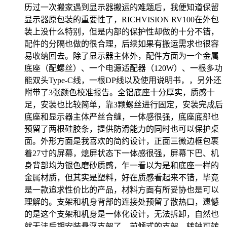
历过一次搬家遇到显示器搬运的难题后，我便知道保留
显示器原包装的重要性了，RICHVISION RV100在外包
装上没什么特别，但是内部的保护性却做的十分不错，
配件的分隔也做的很合理，后续如果有搬运需求也很容
易收纳回去。除了显示器主体外，配件方面为一个金属
底座（配螺丝）、一个电源适配器（120W）、一根多功
能双头Type-C线，一根DP线以及使用说明书，，另外还
附带了3张颜色校准报告。全铝底座十分厚实，质感十
足，安装也比较简单，靠3颗螺丝进行固定，安装完成后
底座和显示器主体严丝合缝，一体感很强，底座底部也
预留了两根硅胶条，提供防滑能力的同时也可以保护桌
面。外形方面是我喜欢的简约设计，正面三微边框包裹
着27寸的屏幕，熄屏状态下一体感很强，屏幕下巴、机
身背部均为银色磨砂质感，乍一看以为是和底座一样的
金属材质，但其实是塑料，好在质感看起来不错，毕竟
是一款追求性价比的产品，材料方面有所妥协也是可以
理解的。支架和机身背部的连接处预留了散热口，遗憾
的是这个支架和机身是一体化设计，无法拆卸，自然也
就无法后期安装悬浮支架了。前倾式的支架，转轴可转