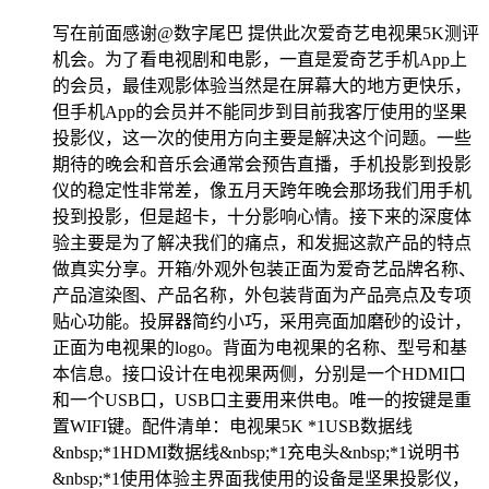
写在前面感谢@数字尾巴 提供此次爱奇艺电视果5K测评
机会。为了看电视剧和电影，一直是爱奇艺手机App上
的会员，最佳观影体验当然是在屏幕大的地方更快乐，
但手机App的会员并不能同步到目前我客厅使用的坚果
投影仪，这一次的使用方向主要是解决这个问题。一些
期待的晚会和音乐会通常会预告直播，手机投影到投影
仪的稳定性非常差，像五月天跨年晚会那场我们用手机
投到投影，但是超卡，十分影响心情。接下来的深度体
验主要是为了解决我们的痛点，和发掘这款产品的特点
做真实分享。开箱/外观外包装正面为爱奇艺品牌名称、
产品渲染图、产品名称，外包装背面为产品亮点及专项
贴心功能。投屏器简约小巧，采用亮面加磨砂的设计，
正面为电视果的logo。背面为电视果的名称、型号和基
本信息。接口设计在电视果两侧，分别是一个HDMI口
和一个USB口，USB口主要用来供电。唯一的按键是重
置WIFI键。配件清单：电视果5K *1USB数据线
&nbsp;*1HDMI数据线&nbsp;*1充电头&nbsp;*1说明书
&nbsp;*1使用体验主界面我使用的设备是坚果投影仪，