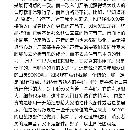
是最有特点的一款。而一款入门产品能获得绝大数人的
认可就非常难得了，而且价格还不贵。比如，早知道还
是“原道”。当然了，对于我个人来说，也已经很久没有
接触入门或者比入门更低的产品了，因为发现现在一些
品牌他们已经不是那么认认真真的做声音了。市面上的
小耳塞，听来听去，声音的走向也大都同质化，毫无特
点与心意，厂家都拼命的把声音做的要我们如同硅基大
脑那般去分析音乐的成分，而不去关注音乐本身的魅
力。所以，你以为玩HIFI很贵，其实真的很便宜。只是
便宜的、有特色的真的太少了。还是说说这次参加众测
的山灵SONO吧，如果现在就让我抛一个结论，那一定
是“很有特点，很适合普通人的喜好，特别是喜欢听日常
流行音乐的人，对于低频又有着一些喜好。它的声场很
大，细节也足够，这才是入门耳塞该有的特点。”包装？
真的是够用一开始还想给大家拍拍什么配件或者包装展
示，但是发现跟现在一些千元价位的产品来比，SONO
的包装跟配件是做到了极简了。不过这样也好，消费者
买的是声音，又不是配件。好了，以上四张图就是