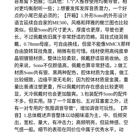
容易留下划痕；🤔其他：1.个人推荐使用均衡导管，相
对更均衡耐听一些；2.想要发挥发挥音质潜力，一个好
点的小尾巴是必须的；【开箱】1.外形Sono的外形设计
语言延续自自家的ME500，风格和拜雅的榭兰图也比较
类似，但是Sono的尺寸更大，厚度也更厚，导管也更
长，不过佩戴依旧属于非常舒适的范畴。耳挂式绕耳佩
戴，0.78mm母座，可自由换线，但是不能像MMCX那样
自由旋转耳挂角度，稍微有些可惜。线材使用高纯度单
晶铜镀银材质，整体比较柔软，佩戴舒适容易收纳。总
的来说，Sono不仅颜值高，佩戴也算非常舒适。2.做工
材质Sono共有银、黑两种配色，腔体材质为金属，做工
比较细致，边缘平滑无毛刺；因为腔体材质是金属，重
量比普通注塑更重，所以佩戴时的存在感会比较更明
显，天冷佩戴时也会更加酸爽。3.包装配件Sono的配件
不多，但实用。除了一个耳塞包、五对耳塞套之外，还
有一对专用的“氛围调音导管”，增加调音可玩性。【声
音】1.总体概述声音整体以动圈味道为主，中、低频突
出，宽松、量大，有冲击力；高频明亮，但延伸感、空
气感一般。细节的表现在同价位中属于优秀水平，动