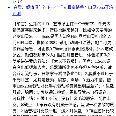
23
13
音质、颜值俱佳的下一个千元耳塞杀手？山灵Sono开箱
评测
【前言】近期的HiFi耳塞市场主打一个“卷”字，千元内
新品耳塞越来越多，音质也越来越好，比如今天要聊的
这款山灵Sono。Sono是国内知名HiFi品牌山灵推出的入
门HiFi耳塞，售价￥398；采用2动圈+1动铁，配合可更
换调音导管，可更换0.78mm插针铜镀银线材；那么这款
配置、颜值都颇高的入门圈铁耳塞音质、体验如何呢？
简单讲讲我的看法：【太长不看版】✅优点：1.Sono调
音突出低频和人声，乐器清晰染色不多但音色好听，适
合聆听流行乐，日常拿来看电影也OK；2.素质不逊色于
千元耳塞，尤其是低频、瞬态、声场；3.潜力不错，使
用Link2Bal驱动对比手机驱动能感觉出明显差异；4.佩戴
舒适、稳固；5.可以通过换线、更换导管来自行调音，
可玩性不错；6.做工不错，没有什么毛边瑕疵、配件丰
富。❌缺点：1.乐器没有明显形体感，呈现一种弥散的质
感；2.隔音相对比较一般，浅入耳佩戴；3.镜面腔体比较