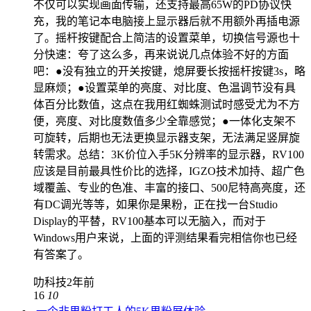
不仅可以实现画面传输，还支持最高65W的PD协议快
充，我的笔记本电脑接上显示器后就不用额外再插电源
了。摇杆按键配合上简洁的设置菜单，切换信号源也十
分快速：夸了这么多，再来说说几点体验不好的方面
吧：●没有独立的开关按键，熄屏要长按摇杆按键3s，略
显麻烦；●设置菜单的亮度、对比度、色温调节没有具
体百分比数值，这点在我用红蜘蛛测试时感受尤为不方
便，亮度、对比度数值多少全靠感觉；●一体化支架不
可旋转，后期也无法更换显示器支架，无法满足竖屏旋
转需求。总结：3K价位入手5K分辨率的显示器，RV100
应该是目前最具性价比的选择，IGZO技术加持、超广色
域覆盖、专业的色准、丰富的接口、500尼特高亮度，还
有DC调光等等，如果你是果粉，正在找一台Studio
Display的平替，RV100基本可以无脑入，而对于
Windows用户来说，上面的评测结果看完相信你也已经
有答案了。
叻科技
2年前
16
10