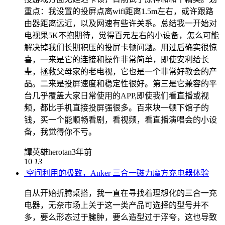
重点：我设置的投屏点离wifi距离1.5m左右，或许跟路
由器距离远近，以及网速有些许关系。总结我一开始对
电视果5K不抱期待，觉得百元左右的小设备，怎么可能
解决掉我们长期积压的投屏卡顿问题。用过后确实很惊
喜，一来是它的连接和操作非常简单，即使安利给长
辈，拯救父母家的老电视，它也是一个非常好教会的产
品。二来是投屏速度和稳定性很好。第三是它兼容的平
台几乎覆盖大家日常使用的APP,即使我们看直播或视
频，都比手机直接投屏强很多。百来块一顿下馆子的
钱，买一个能顺畅看剧，看视频，看直播演唱会的小设
备，我觉得你不亏。
譚英雄herotan
3年前
10
13
空间利用的极致，Anker 三合一磁力魔方充电器体验
自从开始折腾桌搭，我一直在寻找着理想化的三合一充
电器，无奈市场上关于这一类产品可选择的型号并不
多，要么形态过于臃肿，要么造型过于浮夸，这也导致