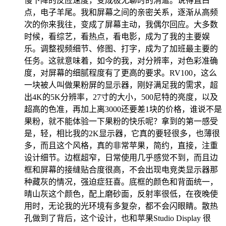
慢下降的反应速度，变成极无聊时的消遣。说得直白
点，电子羊尾。我和屏幕之间的亲密关系，逐渐从高频
次的你来我往，变成了屏幕主动，我偶尔回应。大多数
时候，看综艺，看热点，看电影，成为了我的主要娱
乐。调整视频细节、修图、打字，成为了加班最主要的
任务。这就意味着，如今的我，对分辨率，对色彩准确
度，对屏幕的细腻程度有了更高的要求。RV100，这么
一块被人叫做果粉屏的显示器，刚好满足我的需求，超
出4K的5K分辨率，27寸的大小，500尼特的亮度，以及
超高的色准，再加上离3000还要差1块的价格，谁说不是
果粉，就不能体验一下果粉的快乐呢？拿到的第一感受
是，轻，相比我的2K显示器，它真的要轻很多，也薄很
多，而且这个风格，真的非常苹果，简约，直接，注重
设计细节。边框超窄，日常使用几乎感觉不到，而且边
框和屏幕的接缝贴合度很高，不会出现电竞类显示器那
种藏灰的情况，强迫症狂喜。底框的颜色和背面统一，
晴山灰这个颜色，配上磨砂面，反射率很低，在夜晚使
用时，无论我的光环境有多复杂，都不会闪眼睛。散热
孔做到了背后，这个设计，也和苹果Studio Display 很