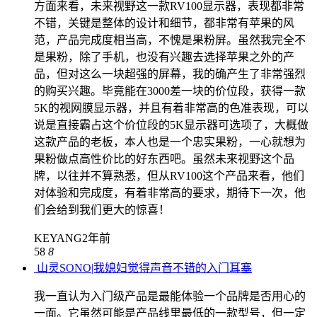
方面来看，未来视野这一款RV100显示器，表现都非常
不错，关键是整体的设计和细节，都非常有苹果的风
范，产品完成度相当高，不愧是果粉屏。虽然我完全不
是果粉，除了手机，也没有兴趣去选择苹果之外的产
品，但对这么一块超强的屏幕，我的确产生了非常强烈
的购买兴趣。毕竟能在3000差一块的价位段，获得一款
5K的视网膜显示器，并且有着非常高的色准表现，可以
说是直接霸占这个价位段的5K显示器可选项了，大概做
这款产品的老板，本人也是一个忠实果粉，一心就想为
果粉做点高性价比的好东西吧。虽然未来视野这个品
牌，以往并不算熟悉，但从RV100这个产品来看，他们
对体验和完成度，有着非常高的要求，期待下一次，他
们会给到我们更大的惊喜！
KEYANG
2年前
58
8
山灵SONO|我媳妇觉得声音不错的入门耳塞
我一直认为入门级产品是最能体验一个品牌是否用心的
一面。它虽然可能是产品线里最低的一款型号，但一定