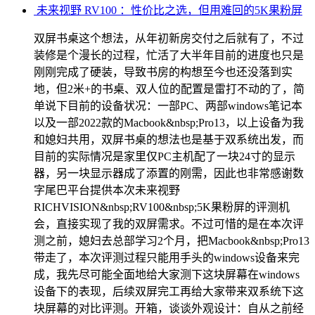
未来视野 RV100 ：性价比之选，但用难回的5K果粉屏
双屏书桌这个想法，从年初新房交付之后就有了，不过
装修是个漫长的过程，忙活了大半年目前的进度也只是
刚刚完成了硬装，导致书房的构想至今也还没落到实
地，但2米+的书桌、双人位的配置是雷打不动的了，简
单说下目前的设备状况：一部PC、两部windows笔记本
以及一部2022款的Macbook&nbsp;Pro13，以上设备为我
和媳妇共用，双屏书桌的想法也是基于双系统出发，而
目前的实际情况是家里仅PC主机配了一块24寸的显示
器，另一块显示器成了添置的刚需，因此也非常感谢数
字尾巴平台提供本次未来视野
RICHVISION&nbsp;RV100&nbsp;5K果粉屏的评测机
会，直接实现了我的双屏需求。不过可惜的是在本次评
测之前，媳妇去总部学习2个月，把Macbook&nbsp;Pro13
带走了，本次评测过程只能用手头的windows设备来完
成，我先尽可能全面地给大家测下这块屏幕在windows
设备下的表现，后续双屏完工再给大家带来双系统下这
块屏幕的对比评测。开箱，谈谈外观设计：自从之前经