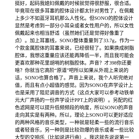
挺好，起码我媳妇佩戴的时候就觉得很舒服，很合适。
毕竟现在很多耳塞的腔体设计都太针对男性了，在佩戴
上多少不如蓝牙耳机那么人性化。但SONO的腔体设计
显然是考虑到一部分小耳朵或者女性用户的，所以女性
佩戴起来也相当舒适（虽然她们还是觉得好像重了
点）。加上耳塞线，SONO整体重量到了33.7g，作为一
个款金属腔体的耳塞来说，已经很轻了。如果换成树脂
腔体，我想这重量应该还能再降低一半，而且我可能会
更喜欢那种花里胡哨的树脂腔体。声音？才398你还要
啥？你就当它高阶“原道”吧所以如果从外观上来说的
话，SONO也算合格了。声音上来说，我个人听完绝对
值，而且有点小超值的感觉。因为SONO在声学设计上
也是采用了阻尼调音的方式（这点大家可以参考动铁单
元大厂声扬的一份声学设计PPT上的说明）。另配的红
色滤网是可以提升低频频段的响度，所以SONO的声音
走向其实是有两种。所以，理论上SONO可以更好适应
的两种风格的音乐类型，一种就是轻柔一些的流行音乐
或者轻音乐，另一种则是比较劲爆的音乐或者一些比较
大型的交响乐（比如说进行曲）。我这就先说说第一