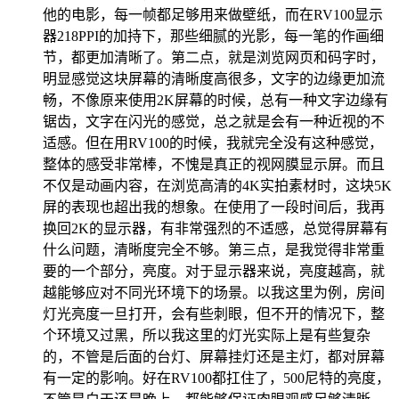
他的电影，每一帧都足够用来做壁纸，而在RV100显示
器218PPI的加持下，那些细腻的光影，每一笔的作画细
节，都更加清晰了。第二点，就是浏览网页和码字时，
明显感觉这块屏幕的清晰度高很多，文字的边缘更加流
畅，不像原来使用2K屏幕的时候，总有一种文字边缘有
锯齿，文字在闪光的感觉，总之就是会有一种近视的不
适感。但在用RV100的时候，我就完全没有这种感觉，
整体的感受非常棒，不愧是真正的视网膜显示屏。而且
不仅是动画内容，在浏览高清的4K实拍素材时，这块5K
屏的表现也超出我的想象。在使用了一段时间后，我再
换回2K的显示器，有非常强烈的不适感，总觉得屏幕有
什么问题，清晰度完全不够。第三点，是我觉得非常重
要的一个部分，亮度。对于显示器来说，亮度越高，就
越能够应对不同光环境下的场景。以我这里为例，房间
灯光亮度一旦打开，会有些刺眼，但不开的情况下，整
个环境又过黑，所以我这里的灯光实际上是有些复杂
的，不管是后面的台灯、屏幕挂灯还是主灯，都对屏幕
有一定的影响。好在RV100都扛住了，500尼特的亮度，