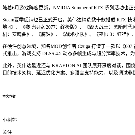
随着6月游戏阵容更新，NVIDIA Summer of RTX 系列
Steam夏季促销也已正式开启，英伟达精选数十款搭载 RTX
地 4》、《赛博朋克 2077：终极版》、《毁灭战士：黑暗
机：安魂曲》、《腐蚀》、《战术小队》、《巫师 3：狂猎》
在硬件创意领域，知名MOD创作者 Czuga 打造了一款以《007 初露锋芒》
式推出，游戏支持 DLSS 4.5 动态多帧生成与超分辨率技
此外，英伟达最近还与 KRAFTON AI 团队展开深度对谈，围绕 
目的技术架构、延迟优化方案、多语言支持能力，以及调试非确定性
本文作者
小树熊
关注