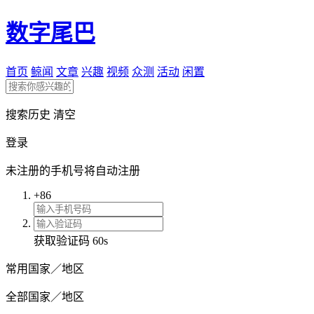
数字尾巴
首页
鲸闻
文章
兴趣
视频
众测
活动
闲置
搜索历史
清空
登录
未注册的手机号将自动注册
+86
获取验证码
60s
常用国家／地区
全部国家／地区