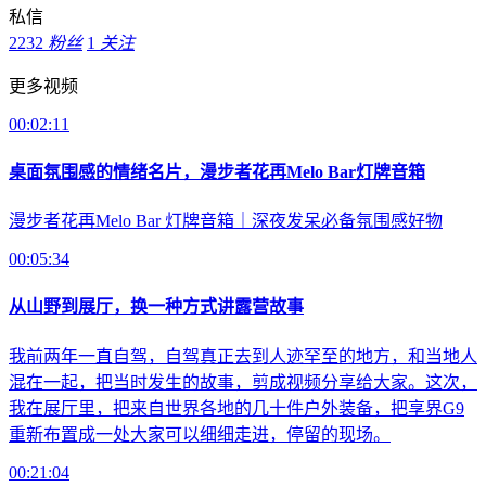
私信
2232
粉丝
1
关注
更多视频
00:02:11
桌面氛围感的情绪名片，漫步者花再Melo Bar灯牌音箱
漫步者花再Melo Bar 灯牌音箱｜深夜发呆必备氛围感好物
00:05:34
从山野到展厅，换一种方式讲露营故事
我前两年一直自驾，自驾真正去到人迹罕至的地方，和当地人
混在一起，把当时发生的故事，剪成视频分享给大家。这次，
我在展厅里，把来自世界各地的几十件户外装备，把享界G9
重新布置成一处大家可以细细走进，停留的现场。
00:21:04