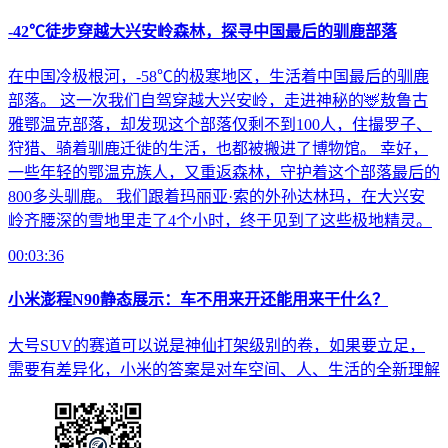
-42℃‌徒步穿越大兴安岭森林，探寻中国最后的驯鹿部落
在中国冷极根河，-58℃的极寒地区，生活着中国最后的驯鹿
部落。 这一次我们自驾穿越大兴安岭，走进神秘的🦌敖鲁古
雅鄂温克部落，却发现这个部落仅剩不到100人，住撮罗子、
狩猎、骑着驯鹿迁徙的生活，也都被搬进了博物馆。 幸好，
一些年轻的鄂温克族人，又重返森林，守护着这个部落最后的
800多头驯鹿。 我们跟着玛丽亚·索的外孙达林玛，在大兴安
岭齐腰深的雪地里走了4个小时，终于见到了这些极地精灵。
00:03:36
小米澎程N90静态展示：车不用来开还能用来干什么？
大号SUV的赛道可以说是神仙打架级别的卷，如果要立足，
需要有差异化，小米的答案是对车空间、人、生活的全新理解